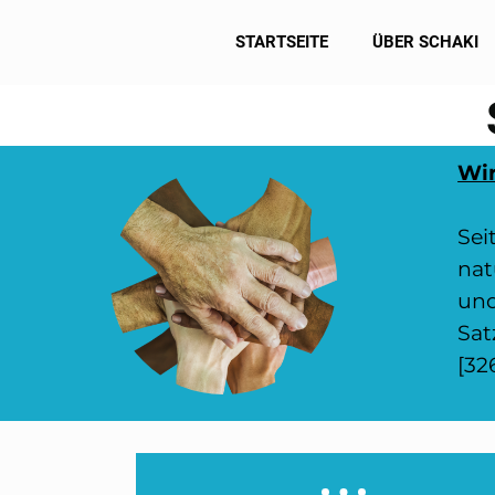
STARTSEITE
ÜBER SCHAKI
Wir
Sei
nat
und
Sat
[32