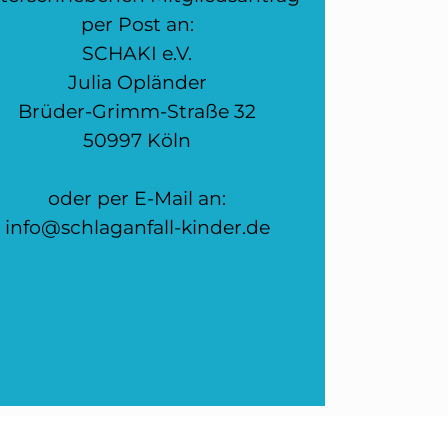
per Post an:
SCHAKI e.V.
Julia Opländer
Brüder-Grimm-Straße 32
50997 Köln
oder per E-Mail an:
info@schlaganfall-kinder.de