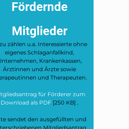
Fördernde
Mitglieder
u zählen u.a. Interessierte ohne
eigenes Schlaganfallkind,
Unternehmen, Krankenkassen,
Ärztinnen und Ärzte sowie
erapeutinnen und Therapeuten.
tgliedsantrag für Förderer zum
Download als PDF
[250 KB] .
tte sendet den ausgefüllten und
terschriebenen Mitgliedsantrag