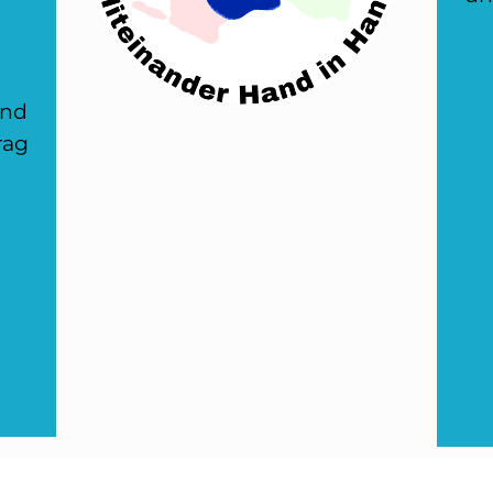
und
rag