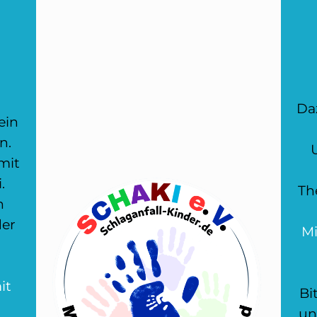
Daz
ein
n.
mit
.
Th
h
der
Mi
it
Bi
un