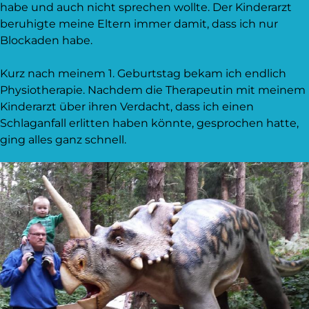
habe und auch nicht sprechen wollte. Der Kinderarzt
beruhigte meine Eltern immer damit, dass ich nur
Blockaden habe.
Kurz nach meinem 1. Geburtstag bekam ich endlich
Physiotherapie. Nachdem die Therapeutin mit meinem
Kinderarzt über ihren Verdacht, dass ich einen
Schlaganfall erlitten haben könnte, gesprochen hatte,
ging alles ganz schnell.