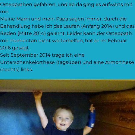
Osteopathen gefahren, und ab da ging es aufwärts mit
mir.
Meine Mami und mein Papa sagen immer, durch die
Behandlung habe ich das Laufen (Anfang 2014) und das
Reden (Mitte 2014) gelernt. Leider kann der Osteopath
mir momentan nicht weiterhelfen, hat er im Februar
2016 gesagt.
Seit September 2014 trage ich eine
Unterschenkelorthese (tagsüber) und eine Armorthese
(nachts) links.