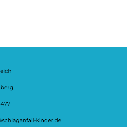
eich
hberg
4477
schlaganfall-kinder.de