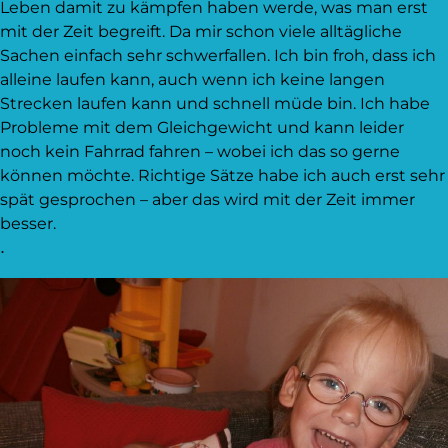
Leben damit zu kämpfen haben werde, was man erst
mit der Zeit begreift. Da mir schon viele alltägliche
Sachen einfach sehr schwerfallen. Ich bin froh, dass ich
alleine laufen kann, auch wenn ich keine langen
Strecken laufen kann und schnell müde bin. Ich habe
Probleme mit dem Gleichgewicht und kann leider
noch kein Fahrrad fahren – wobei ich das so gerne
können möchte. Richtige Sätze habe ich auch erst sehr
spät gesprochen – aber das wird mit der Zeit immer
besser.
.